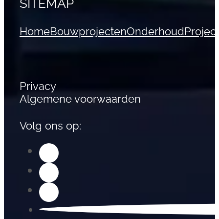
SITEMAP
Home
Bouwprojecten
Onderhoud
Projec
Privacy
Algemene voorwaarden
Volg ons op: