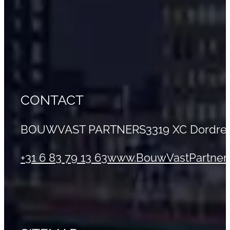
CONTACT
BOUWVAST PARTNERS
3319 XC Dordre
+31 6 83 79 13 63
www.BouwVastPartners